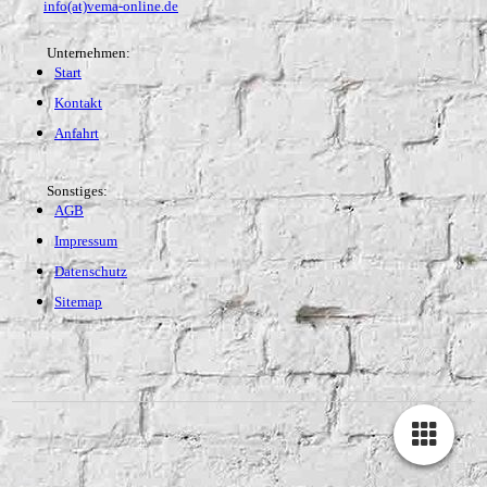
info(at)vema-online.de
Unternehmen:
Start
Kontakt
Anfahrt
Sonstiges:
AGB
Impressum
Datenschutz
Sitemap