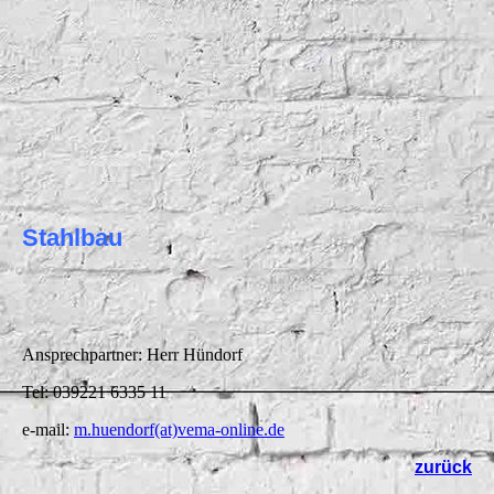
Stahlbau
Ansprechpartner: Herr Hündorf
Tel: 039221 6335 11
e-mail:
m.huendorf(at)vema-online.de
zurück